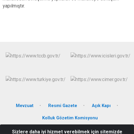
yapılmıştır.
Mevzuat
Resmi Gazete
Açık Kapı
Kolluk Gözetim Komisyonu
Sizlere daha iyi hizmet verebilmek için sitemizde
Kılıçaslan Mh. Kızılırmak Cd. No:2 Melikgazi/Kayseri