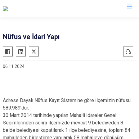
Kayseri
Nüfus ve İdari Yapı
Akkışla
Özvatan
Bünyan
Pınarbaşı
06.11.2024
Develi
Sarıoğlan
Felahiye
Sarız
Hacılar
Talas
İncesu
Tomarza
Adrese Dayalı Nüfus Kayıt Sistemine göre İlçemizin nüfusu
Kocasinan
Yahyalı
589.989’dur.
30 Mart 2014 tarihinde yapılan Mahalli İdareler Genel
Melikgazi
Yeşilhisar
Seçimlerinden sonra ilçemizde mevcut 9 belediyeden 8
belde belediyesi kapatılarak 1 ilçe belediyesine, toplam 84
mahalleden birleştirme yapılarak 58 mahalleye dönüşüm