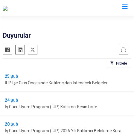
Kayseri
Duyurular
Akkışla
Özvatan
Bünyan
Pınarbaşı
Filtrele
Develi
Sarıoğlan
Felahiye
Sarız
25
Şub
İUP İşe Giriş Öncesinde Katılımcıdan İstenecek Belgeler
Hacılar
Talas
İncesu
Tomarza
24
Şub
Kocasinan
Yahyalı
İş Gücü Uyum Programı (İUP) Katılımcı Kesin Liste
Melikgazi
Yeşilhisar
20
Şub
İş Gücü Uyum Programı (İUP) 2026 Yılı Katılımcı Belirleme Kura