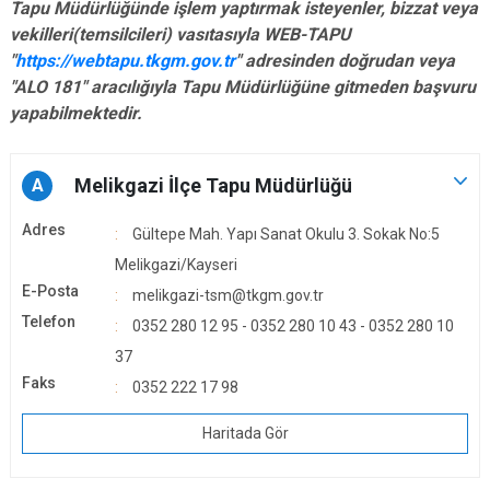
Tapu Müdürlüğünde işlem yaptırmak isteyenler, bizzat veya
vekilleri(temsilcileri) vasıtasıyla WEB-TAPU
"
https://webtapu.tkgm.gov.tr
" adresinden doğrudan veya
"ALO 181" aracılığıyla Tapu Müdürlüğüne gitmeden başvuru
yapabilmektedir.
Melikgazi İlçe Tapu Müdürlüğü
A
Adres
Gültepe Mah. Yapı Sanat Okulu 3. Sokak No:5
Melikgazi/Kayseri
E-Posta
melikgazi-tsm@tkgm.gov.tr
Telefon
0352 280 12 95 - 0352 280 10 43 - 0352 280 10
37
Faks
0352 222 17 98
Haritada Gör