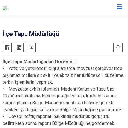
Kayseri
İlçe Tapu Müdürlüğü
Akkışla
Özvatan
Bünyan
Pınarbaşı
İlçe Tapu Müdürlüğünün Görevleri:
Develi
Sarıoğlan
• Yetki ve yetkilendirildiği alanlarda, mevzuat çerçevesinde
Felahiye
Sarız
taşınmaz mallara ait akitli ve akitsiz her türlü tescil, düzeltme,
Hacılar
Talas
terkin işlemlerini yapmak,
• Mevzuata aykırı istemleri, Medeni Kanun ve Tapu Sicil
İncesu
Tomarza
Tüzüğünün ilgili maddeleri gereğince ret etmek, bu karara
Kocasinan
Yahyalı
karşı ilgilisinin Bölge Müdürlüğüne itirazı halinde gerekli
Melikgazi
Yeşilhisar
evrakları yedi gün içerisinde Bölge Müdürlüğüne göndermek,
• Cevaplı teftiş raporları hakkında müdürlük görüşünü
belirttikten sonra, raporu Bölge Müdürlüğüne göndermek,