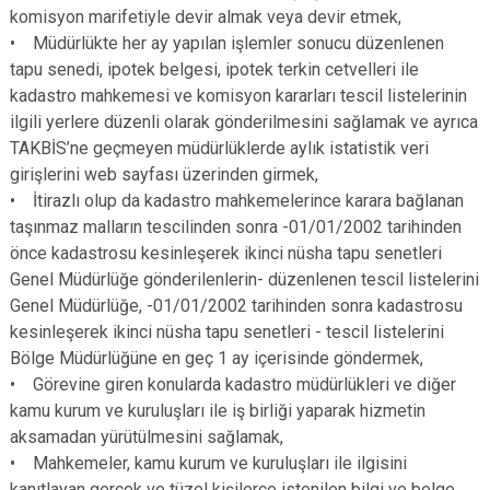
komisyon marifetiyle devir almak veya devir etmek,
• Müdürlükte her ay yapılan işlemler sonucu düzenlenen
tapu senedi, ipotek belgesi, ipotek terkin cetvelleri ile
kadastro mahkemesi ve komisyon kararları tescil listelerinin
ilgili yerlere düzenli olarak gönderilmesini sağlamak ve ayrıca
TAKBİS’ne geçmeyen müdürlüklerde aylık istatistik veri
girişlerini web sayfası üzerinden girmek,
• İtirazlı olup da kadastro mahkemelerince karara bağlanan
taşınmaz malların tescilinden sonra -01/01/2002 tarihinden
önce kadastrosu kesinleşerek ikinci nüsha tapu senetleri
Genel Müdürlüğe gönderilenlerin- düzenlenen tescil listelerini
Genel Müdürlüğe, -01/01/2002 tarihinden sonra kadastrosu
kesinleşerek ikinci nüsha tapu senetleri - tescil listelerini
Bölge Müdürlüğüne en geç 1 ay içerisinde göndermek,
• Görevine giren konularda kadastro müdürlükleri ve diğer
kamu kurum ve kuruluşları ile iş birliği yaparak hizmetin
aksamadan yürütülmesini sağlamak,
• Mahkemeler, kamu kurum ve kuruluşları ile ilgisini
kanıtlayan gerçek ve tüzel kişilerce istenilen bilgi ve belge