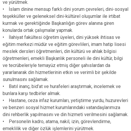
ve yürütmek.
• İslam dinine mensup farklı dini yorum çevreleri, dini-sosyal
teşekküller ve geleneksel dini-kültürel oluşumlar ile irtibat
kurmak ve gerektiğinde Başkanlığın görev alanına giren
konularda ortak çalışmalar yapmak.
• İlahiyat fakültesi öğretim üyeleri, dini yüksek ihtisas ve
eğitim merkezi müdür ve eğitim görevlileri, imam hatip lisesi
meslek dersleri öğretmenleri, din kültürü ve ahlak bilgisi
öğretmenleri, emekli Başkanlık personeli ile dini kültür, bilgi
ve tecrübeleriyle temayüz etmiş diğer şahıslardan da
yararlanarak din hizmetlerinin etkin ve verimli bir şekilde
sunulmasını sağlamak.
• Batıl inanç, bid’at ve hurafeleri araştırmak, incelemek ve
bunlara karşı tedbirler almak.
• Hastane, ceza infaz kurumları, yetiştirme yurdu, huzurevleri
ve benzeri sosyal hizmet kurumlarındaki vatandaşlarımıza
dini rehberlik yapılmasını ve din hizmeti verilmesini sağlamak.
• Personelin kadro, atama, nakil, izin, görevlendirme,
emeklilik ve diğer özlük işlemlerini yürütmek.