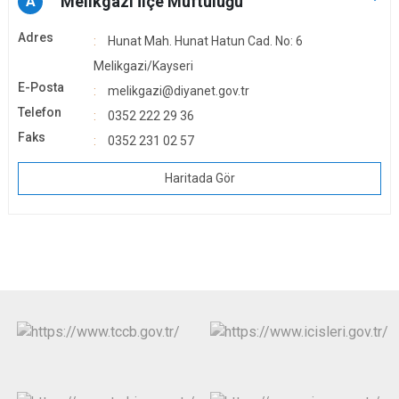
Melikgazi İlçe Müftülüğü
A
Adres
Hunat Mah. Hunat Hatun Cad. No: 6
Melikgazi/Kayseri
E-Posta
melikgazi@diyanet.gov.tr
Telefon
0352 222 29 36
Faks
0352 231 02 57
Haritada Gör