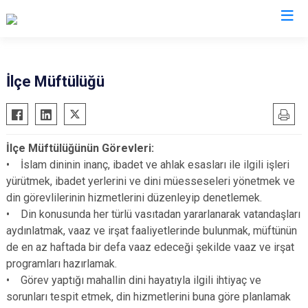
Kayseri
İlçe Müftülüğü
Akkışla
Özvatan
Bünyan
Pınarbaşı
İlçe Müftülüğünün Görevleri:
Develi
Sarıoğlan
• İslam dininin inanç, ibadet ve ahlak esasları ile ilgili işleri
Felahiye
Sarız
yürütmek, ibadet yerlerini ve dini müesseseleri yönetmek ve
Hacılar
Talas
din görevlilerinin hizmetlerini düzenleyip denetlemek.
• Din konusunda her türlü vasıtadan yararlanarak vatandaşları
İncesu
Tomarza
aydınlatmak, vaaz ve irşat faaliyetlerinde bulunmak, müftünün
Kocasinan
Yahyalı
de en az haftada bir defa vaaz edeceği şekilde vaaz ve irşat
Melikgazi
Yeşilhisar
programları hazırlamak.
• Görev yaptığı mahallin dini hayatıyla ilgili ihtiyaç ve
sorunları tespit etmek, din hizmetlerini buna göre planlamak