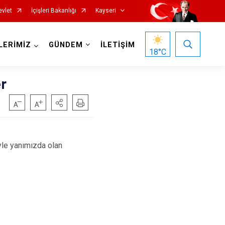
evlet
İçişleri Bakanlığı
Kayseri
LERİMİZ
GÜNDEM
İLETİŞİM
18
°C
r
yle yanımızda olan
Özvatan
Pınarbaşı
Sarıoğlan
Sarız
Talas