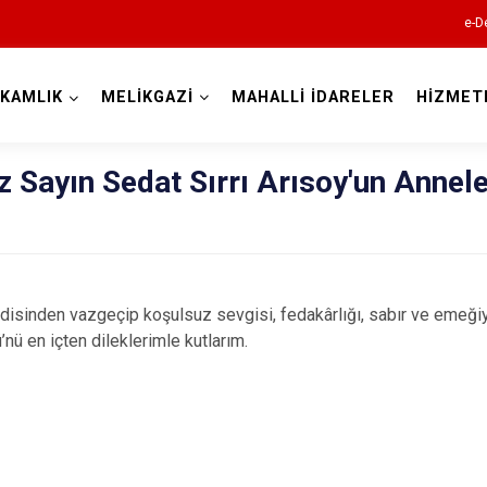
e-D
KAMLIK
MELİKGAZİ
MAHALLİ İDARELER
HİZMET
Kayseri
Sayın Sedat Sırrı Arısoy'un Annele
disinden vazgeçip koşulsuz sevgisi, fedakârlığı, sabır ve emeği
Akkışla
nü en içten dileklerimle kutlarım.
Bünyan
Develi
Felahiye
Hacılar