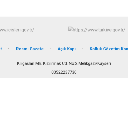
İncesu
Kocasinan
Melikgazi
t
Resmi Gazete
Açık Kapı
Kolluk Gözetim Ko
Kılıçaslan Mh. Kızılırmak Cd. No:2 Melikgazi/Kayseri
03522237730