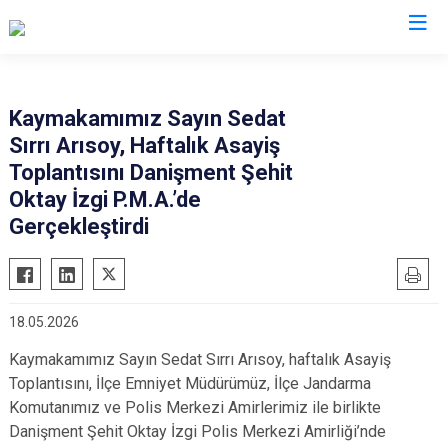
Kayseri
Kaymakamımız Sayın Sedat
Sırrı Arısoy, Haftalık Asayiş
Akkışla
Özvatan
Toplantısını Danişment Şehit
Bünyan
Pınarbaşı
Oktay İzgi P.M.A.’de
Develi
Sarıoğlan
Gerçekleştirdi
Felahiye
Sarız
Hacılar
Talas
İncesu
Tomarza
18.05.2026
Kocasinan
Yahyalı
Kaymakamımız Sayın Sedat Sırrı Arısoy, haftalık Asayiş
Melikgazi
Yeşilhisar
Toplantısını, İlçe Emniyet Müdürümüz, İlçe Jandarma
Komutanımız ve Polis Merkezi Amirlerimiz ile birlikte
Danişment Şehit Oktay İzgi Polis Merkezi Amirliği’nde