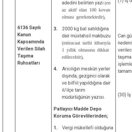
(7) İş 
adedini belirten yazı
(en
az aktif olan 100 kovan
olması gerekmektedir)
,
6136 Sayılı
3.
2000 kg
bal satıldığına
Kanun
dair müstahsil makbuzu
Can gü
Kapsamında
(müracaat tarihi itibarıyla
nedeni
Verilen Silah
1 yıllık olmasına dikkat
verilec
Taşıma
edilecektir)
,
taşıma
Ruhsatları
işlemle
4.
Arıcılığın meskûn yerler
tamam
dışında, gezginci olarak
ve bilfiil yapıldığına dair
il/ilçe tarım
(30) İ
müdürlüğünün yazısı.
Patlayıcı Madde Depo
Koruma Görevlilerinden;
1.
Vergi mükellefi olduğuna