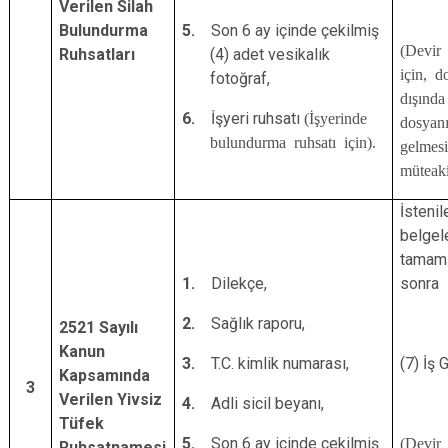
Verilen Silah
Bulundurma
5.
Son 6 ay içinde çekilmiş
(Devir 
Ruhsatları
(4) adet vesikalık
için, d
fotoğraf,
dışında
6.
İşyeri ruhsatı
(İşyerinde
dosyan
bulundurma ruhsatı için).
gelmesi
müteak
İstenil
belgel
tamaml
1.
Dilekçe,
sonra
2.
Sağlık raporu,
2521 Sayılı
Kanun
3.
T.C. kimlik numarası,
(7) İş 
Kapsamında
3
Verilen Yivsiz
4.
Adli sicil beyanı,
Tüfek
5.
Son 6 ay içinde çekilmiş
(Devir 
Ruhsatnamesi