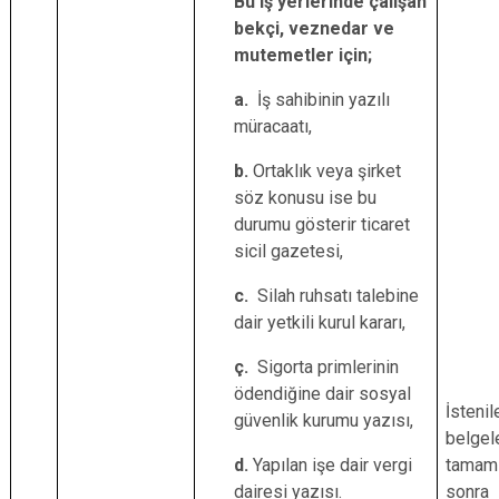
Bu iş yerlerinde çalışan
bekçi, veznedar ve
mutemetler için;
a.
İş sahibinin yazılı
müracaatı,
b.
Ortaklık veya şirket
söz konusu ise bu
durumu gösterir ticaret
sicil gazetesi,
c.
Silah ruhsatı talebine
dair yetkili kurul kararı,
ç.
Sigorta primlerinin
ödendiğine dair sosyal
İstenil
güvenlik kurumu yazısı,
belgel
d.
Yapılan işe dair vergi
tamaml
dairesi yazısı.
sonra