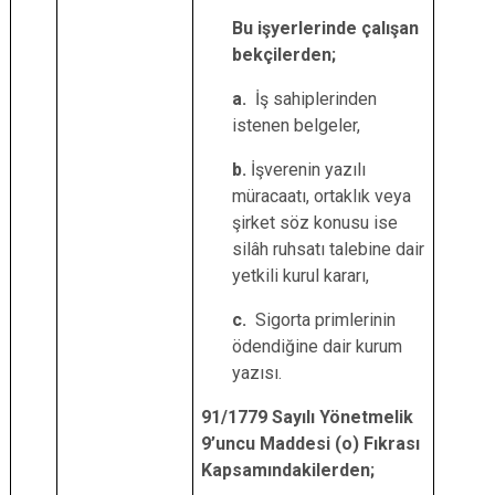
Bu işyerlerinde çalışan
bekçilerden;
a.
İş sahiplerinden
istenen belgeler,
b.
İşverenin yazılı
müracaatı, ortaklık veya
şirket söz konusu ise
silâh ruhsatı talebine dair
yetkili kurul kararı,
c.
Sigorta primlerinin
ödendiğine dair kurum
yazısı.
91/1779 Sayılı Yönetmelik
9’uncu Maddesi (o) Fıkrası
Kapsamındakilerden;