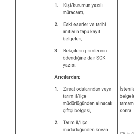
1.
Kişi/kurumun yazılı
müracaatı,
2.
Eski eserler ve tarihi
anıtların tapu kayıt
belgeleri,
3.
Bekçilerin primlerinin
ödendiğine dair SGK
yazısı.
Arıcılardan;
1.
Ziraat odalarından veya
İstenil
tarım il/ilçe
belgel
müdürlüğünden alınacak
tamaml
çiftçi belgesi,
sonra
2.
Tarım il/ilçe
müdürlüğünden kovan