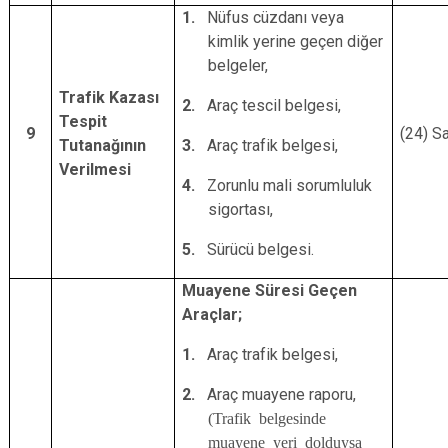
1.
Nüfus cüzdanı veya
kimlik yerine geçen diğer
belgeler,
Trafik Kazası
2.
Araç tescil belgesi,
Tespit
9
(24) S
Tutanağının
3.
Araç trafik belgesi,
Verilmesi
4.
Zorunlu mali sorumluluk
sigortası,
5.
Sürücü belgesi.
Muayene Süresi Geçen
Araçlar;
1.
Araç trafik belgesi,
2.
Araç muayene raporu,
(Trafik belgesinde
muayene yeri dolduysa