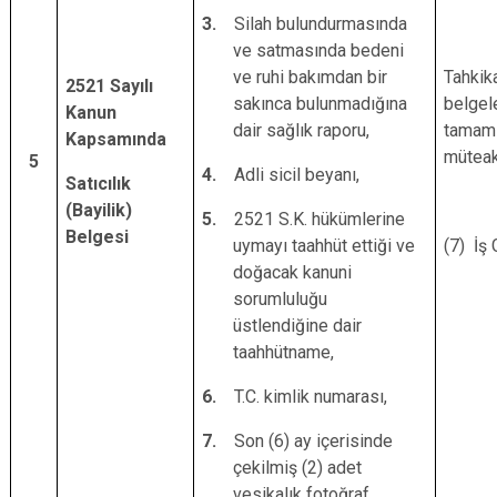
3.
Silah bulundurmasında
ve satmasında bedeni
ve ruhi bakımdan bir
Tahkik
2521 Sayılı
sakınca bulunmadığına
belgel
Kanun
dair sağlık raporu,
tamam
Kapsamında
mütea
5
4.
Adli sicil beyanı,
Satıcılık
(Bayilik)
5.
2521 S.K. hükümlerine
Belgesi
uymayı taahhüt ettiği ve
(7) İş
doğacak kanuni
sorumluluğu
üstlendiğine dair
taahhütname,
6.
T.C. kimlik numarası,
7.
Son (6) ay içerisinde
çekilmiş (2) adet
vesikalık fotoğraf.