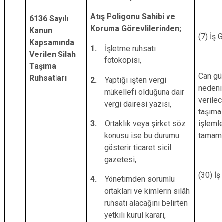
Atış Poligonu Sahibi ve
6136 Sayılı
Koruma Görevlilerinden;
Kanun
(7) İş 
Kapsamında
1.
İşletme ruhsatı
Verilen Silah
fotokopisi,
Taşıma
Can gü
Ruhsatları
2.
Yaptığı işten vergi
nedeni
mükellefi olduğuna dair
verilec
vergi dairesi yazısı,
taşıma
3.
Ortaklık veya şirket söz
işlemle
konusu ise bu durumu
tamam
gösterir ticaret sicil
gazetesi,
(30) İ
4.
Yönetimden sorumlu
ortakları ve kimlerin silâh
ruhsatı alacağını belirten
yetkili kurul kararı,