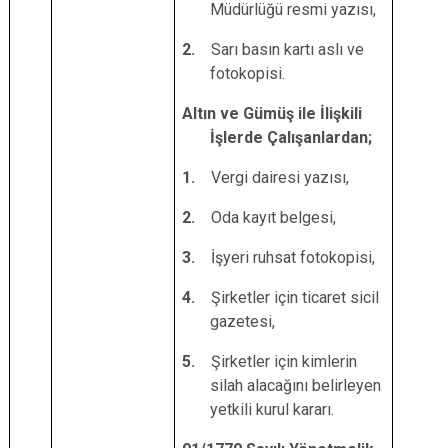
Müdürlüğü resmi yazısı,
2.
Sarı basın kartı aslı ve
fotokopisi.
Altın ve Gümüş ile İlişkili
İşlerde Çalışanlardan;
1.
Vergi dairesi yazısı,
2.
Oda kayıt belgesi,
3.
İşyeri ruhsat fotokopisi,
4.
Şirketler için ticaret sicil
gazetesi,
5.
Şirketler için kimlerin
silah alacağını belirleyen
yetkili kurul kararı.