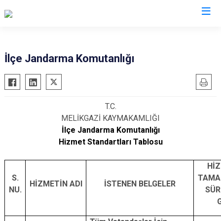
Kayseri
İlçe Jandarma Komutanlığı
Akkışla
Özvatan
Bünyan
Pınarbaşı
T.C.
Develi
Sarıoğlan
MELİKGAZİ KAYMAKAMLIĞI
Felahiye
Sarız
İlçe Jandarma Komutanlığı
Hacılar
Talas
Hizmet Standartları Tablosu
İncesu
Tomarza
Hİ
Kocasinan
Yahyalı
S.
TAMA
HİZMETİN ADI
İSTENEN BELGELER
Melikgazi
Yeşilhisar
NU.
SÜR