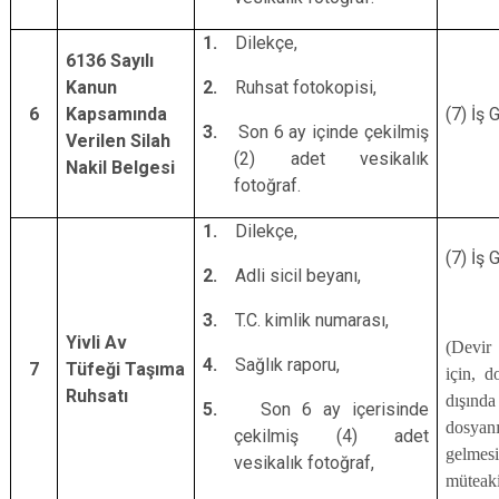
1.
Dilekçe,
6136 Sayılı
Kanun
2.
Ruhsat fotokopisi,
6
Kapsamında
(7) İş 
3.
Son 6 ay içinde çekilmiş
Verilen Silah
(2) adet vesikalık
Nakil Belgesi
fotoğraf.
1.
Dilekçe,
(7) İş 
2.
Adli sicil beyanı,
3.
T.C. kimlik numarası,
Yivli Av
(Devir 
4.
Sağlık raporu,
7
Tüfeği Taşıma
için, d
Ruhsatı
dışında
5.
Son 6 ay içerisinde
dosyan
çekilmiş (4) adet
gelmesi
vesikalık fotoğraf,
müteak