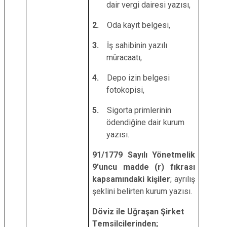
dair vergi dairesi yazısı,
2.
Oda kayıt belgesi,
3.
İş sahibinin yazılı
müracaatı,
4.
Depo izin belgesi
fotokopisi,
5.
Sigorta primlerinin
ödendiğine dair kurum
yazısı.
91/1779 Sayılı Yönetmelik
9’uncu madde (r) fıkrası
kapsamındaki kişiler
; ayrılış
şeklini belirten kurum yazısı.
Döviz ile Uğraşan Şirket
Temsilcilerinden;