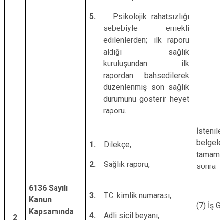
5.
Psikolojik rahatsızlığı
sebebiyle emekli
edilenlerden; ilk raporu
aldığı sağlık
kuruluşundan ilk
rapordan bahsedilerek
düzenlenmiş son sağlık
durumunu gösterir heyet
raporu.
İstenil
belgel
1.
Dilekçe,
tamaml
2.
Sağlık raporu,
sonra
6136 Sayılı
3.
T.C. kimlik numarası,
Kanun
(7) İş 
Kapsamında
4.
Adli sicil beyanı,
2