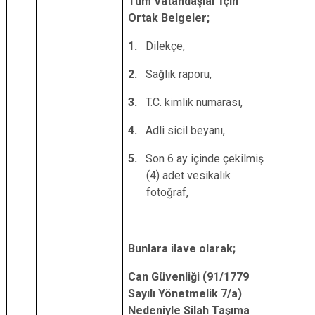
Tüm Vatandaşlar İçin
Ortak Belgeler;
1.
Dilekçe,
2.
Sağlık raporu,
3.
T.C. kimlik numarası,
4.
Adli sicil beyanı,
5.
Son 6 ay içinde çekilmiş
(4) adet vesikalık
fotoğraf,
Bunlara ilave olarak;
Can Güvenliği (
91/1779
Sayılı Yönetmelik 7/a)
Nedeniyle Silah Taşıma