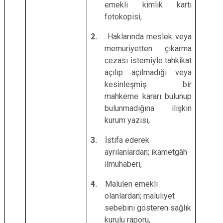
emekli kimlik kartı
fotokopisi,
2.
Haklarında meslek veya
memuriyetten çıkarma
cezası istemiyle tahkikat
açılıp açılmadığı veya
kesinleşmiş bir
mahkeme kararı bulunup
bulunmadığına ilişkin
kurum yazısı,
3.
İstifa ederek
ayrılanlardan; ikametgâh
ilmühaberi,
4.
Malulen emekli
olanlardan; maluliyet
sebebini gösteren sağlık
kurulu raporu,