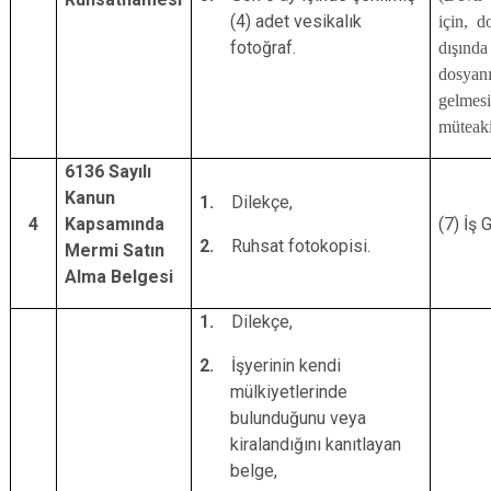
(4) adet vesikalık
için, d
fotoğraf.
dışında
dosyan
gelmesi
müteak
6136 Sayılı
Kanun
1.
Dilekçe,
4
Kapsamında
(7) İş 
2.
Ruhsat fotokopisi.
Mermi Satın
Alma Belgesi
1.
Dilekçe,
2.
İşyerinin kendi
mülkiyetlerinde
bulunduğunu veya
kiralandığını kanıtlayan
belge,