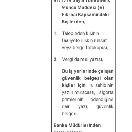
91/1779 Sayılı Yönetmelik
9’uncu Maddesi (e)
Fıkrası Kapsamındaki
Kişilerden
;
1.
Talep eden kişinin
faaliyete ilişkin ruhsat
veya belge fotokopisi,
2.
Vergi dairesi yazısı,
Bu iş yerlerinde çalışan
güvenlik belgesi olan
kişiler için;
iş sahibinin
yazılı müracaatı, sigorta
primlerinin ödendiğine
dair yazı, güvenlik
belgesi.
Banka Müdürlerinden
;