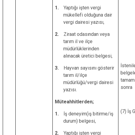
1.
Yaptığı işten vergi
mükellefi olduğuna dair
vergi dairesi yazısı,
2.
Ziraat odasından veya
tarım il ve ilçe
müdürlüklerinden
alınacak üretici belgesi,
İstenil
3.
Hayvan sayısını gösterir
belgel
tarım il/ilçe
tamaml
müdürlüğü/vergi dairesi
sonra
yazısı.
Müteahhitlerden;
(7) İş 
1.
İş deneyim(iş bitirme/iş
durum) belgesi,
2.
Yaptığı işten vergi